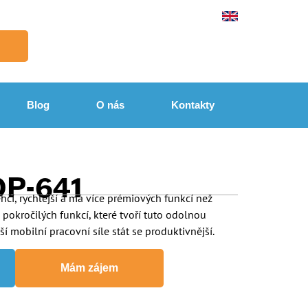
Blog
O nás
Kontakty
P-641
hčí, rychlejší a má více prémiových funkcí než
okročilých funkcí, které tvoří tuto odolnou
í mobilní pracovní síle stát se produktivnější.
Mám zájem