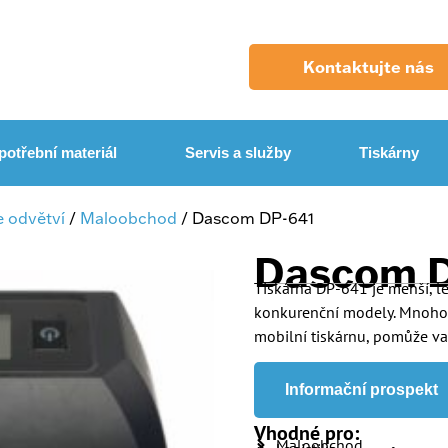
Kontaktujte nás
potřební materiál
Servis a služby
Tiskárny
e odvětví
/
Maloobchod
/ Dascom DP-641
Dascom D
Tiskárna DP-641 je menší, le
konkurenční modely. Mnoho p
mobilní tiskárnu, pomůže vaš
Informační prospekt
Vhodné pro:
Maloobchod