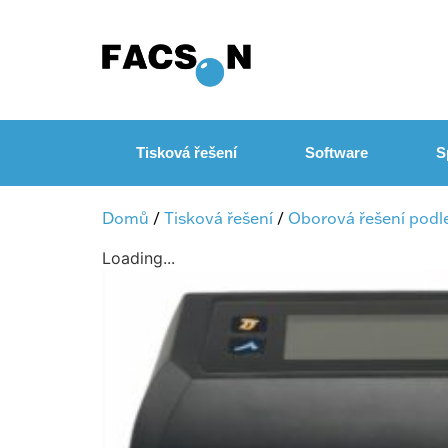
Tisková řešení
Software
S
Domů
/
Tisková řešení
/
Oborová řešení podl
Loading...