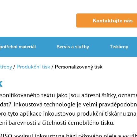
Kontaktujte nás
potřební materiál
Servis a služby
Tiskárny
otřeby
/
Produkční tisk
/ Personalizovaný tisk
k
sonifikovaného textu jako jsou adresní štítky, oznám
 dat?. Inkoustová technologie je velmi pravděpodobně
 tyto aplikace inkoustovou produkční tiskárnu znač
ní barevnosti a čitelnosti černobílého tisku.
SO, vyvinul inkousty na bázi rýžového oleje a využívá