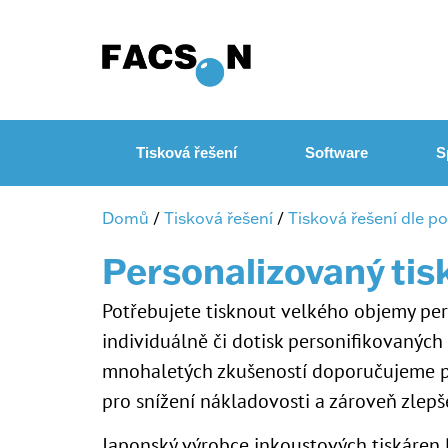
Tisková řešení
Software
S
Domů
/
Tisková řešení
/
Tisková řešení dle p
Personalizovaný tis
Potřebujete tisknout velkého objemy per
individuálně či dotisk personifikovaných
mnohaletých zkušeností doporučujeme pro
pro snížení nákladovosti a zároveň zlepše
Japonský výrobce inkoustových tiskáren RI