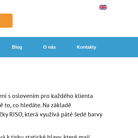
Blog
O nás
Kontakty
ení s oslovením pro každého klienta
 to, co hledáte. Na základě
ky RISO, která využívá páté šedé barvy
 k tisku statické hlavy, které mají