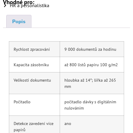
Vhodné pro:
HR a personalistika
Popis
Popis
Rychlost zpracování
9 000 dokumentů za hodinu
Kapacita zásobníku
až 800 listů papíru 100 g/m2
Velikosti dokumentu
hloubka až 14″; šířka až 265
mm
Počítadlo
počítadlo dávky s digitálním
nulováním
Detekce zavedení více
ano
papírů