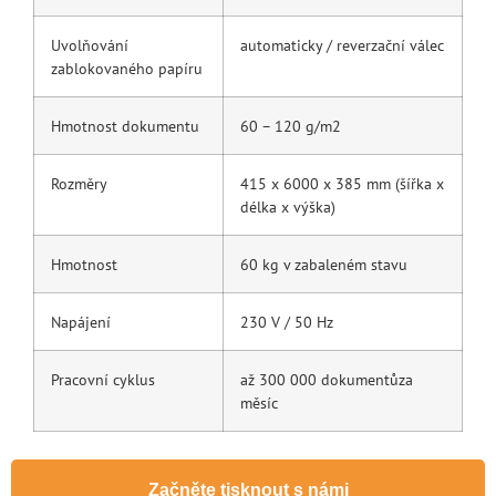
Uvolňování
automaticky / reverzační válec
zablokovaného papíru
Hmotnost dokumentu
60 – 120 g/m2
Rozměry
415 x 6000 x 385 mm (šířka x
délka x výška)
Hmotnost
60 kg v zabaleném stavu
Napájení
230 V / 50 Hz
Pracovní cyklus
až 300 000 dokumentůza
měsíc
Začněte tisknout s námi