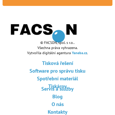
© FACSON, spol. s r.o..
Všechna práva vyhrazena.
Vytvořila digitální agentura
Yaneba.cz
.
Tisková řešení
Software pro správu tisku
Spotřební materiál
Tiskárny
Servis a služby
Blog
O nás
Kontakty