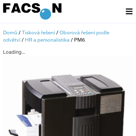
Domů
/
Tisková řešení
/
Oborová řešení podle
odvětví
/
HR a personalistika
/ PM6
Loading...