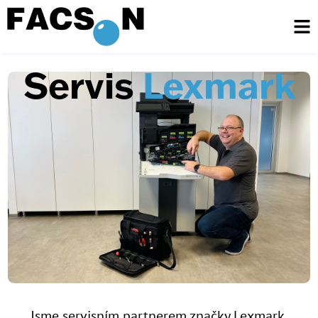
Servis
Lexmark
Jsme servisním partnerem značky Lexmark.