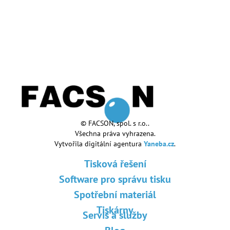
© FACSON, spol. s r.o..
Všechna práva vyhrazena.
Vytvořila digitální agentura
Yaneba.cz
.
Tisková řešení
Software pro správu tisku
Spotřební materiál
Tiskárny
Servis a služby