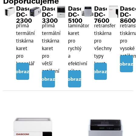
Doporučujeme
Dascom
Dascom
Dascom
Dascom
Das
DC-
DC-
DC-
DC-
DC-
2300
3300
5100
7600
8600
přímá
přímá
laminátor
retransfer
retrans
termální
termální
karet
tiskárna
tiskárn
tiskárna
tiskárna
pro
pro
pro
karet
karet
rychlý
všechny
vysoké
pro
pro
a
typy
zatížen
kancelář
větší
efektivní
karet
Zobrazi
zatížení
výkon
Zobrazit
Zobrazit
Zobrazit
Zobrazit