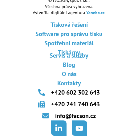
© FACSON, spol. s r.o..
Všechna práva vyhrazena.
Vytvořila digitální agentura
Yaneba.cz
.
Tisková řešení
Software pro správu tisku
Spotřební materiál
Tiskárny
Servis a služby
Blog
O nás
Kontakty
+420 602 302 643
+420 241 740 643
info@facson.cz