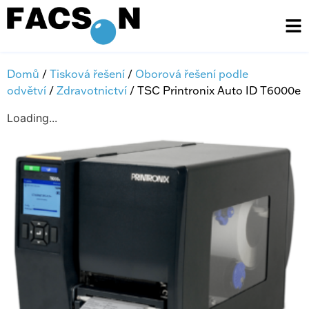
Domů
/
Tisková řešení
/
Oborová řešení podle
odvětví
/
Zdravotnictví
/ TSC Printronix Auto ID T6000e
Loading...