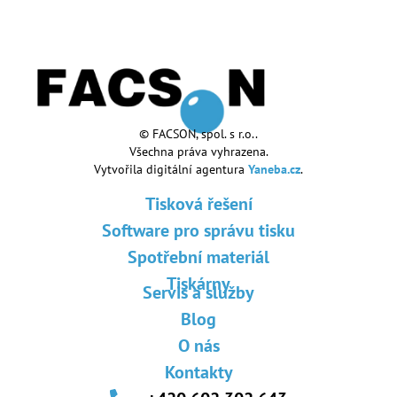
© FACSON, spol. s r.o..
Všechna práva vyhrazena.
Vytvořila digitální agentura
Yaneba.cz
.
Tisková řešení
Software pro správu tisku
Spotřební materiál
Tiskárny
Servis a služby
Blog
O nás
Kontakty