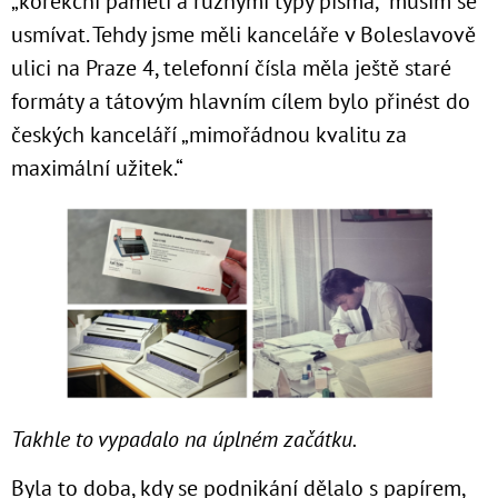
„korekční pamětí a různými typy písma,“ musím se
usmívat. Tehdy jsme měli kanceláře v Boleslavově
ulici na Praze 4, telefonní čísla měla ještě staré
formáty a tátovým hlavním cílem bylo přinést do
českých kanceláří „mimořádnou kvalitu za
maximální užitek.“
Takhle to vypadalo na úplném začátku.
Byla to doba, kdy se podnikání dělalo s papírem,