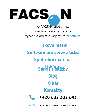
© FACSON, spol. s r.o..
Všechna práva vyhrazena.
Vytvořila digitální agentura
Yaneba.cz
.
Tisková řešení
Software pro správu tisku
Spotřební materiál
Tiskárny
Servis a služby
Blog
O nás
Kontakty
+420 602 302 643