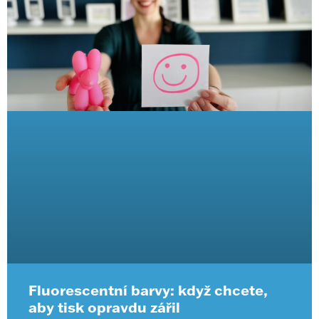
Fluorescentní barvy: když chcete,
aby tisk opravdu zářil