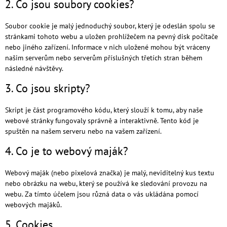
2. Co jsou soubory cookies?
Soubor cookie je malý jednoduchý soubor, který je odeslán spolu se
stránkami tohoto webu a uložen prohlížečem na pevný disk počítače
nebo jiného zařízení. Informace v nich uložené mohou být vráceny
našim serverům nebo serverům příslušných třetích stran během
následné návštěvy.
3. Co jsou skripty?
Skript je část programového kódu, který slouží k tomu, aby naše
webové stránky fungovaly správně a interaktivně. Tento kód je
spuštěn na našem serveru nebo na vašem zařízení.
4. Co je to webový maják?
Webový maják (nebo pixelová značka) je malý, neviditelný kus textu
nebo obrázku na webu, který se používá ke sledování provozu na
webu. Za tímto účelem jsou různá data o vás ukládána pomocí
webových majáků.
5. Cookies