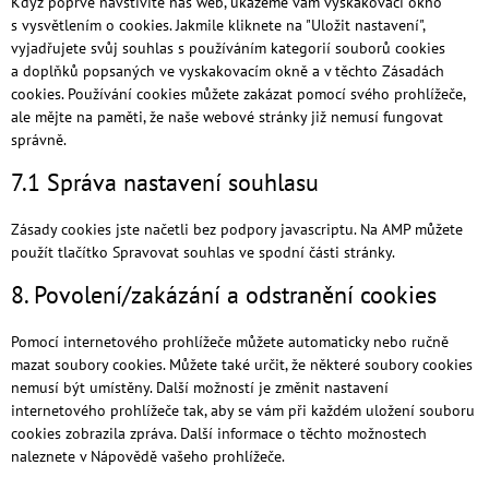
Když poprvé navštívíte náš web, ukážeme vám vyskakovací okno
s vysvětlením o cookies. Jakmile kliknete na "Uložit nastavení",
vyjadřujete svůj souhlas s používáním kategorií souborů cookies
a doplňků popsaných ve vyskakovacím okně a v těchto Zásadách
cookies. Používání cookies můžete zakázat pomocí svého prohlížeče,
ale mějte na paměti, že naše webové stránky již nemusí fungovat
správně.
7.1 Správa nastavení souhlasu
Zásady cookies jste načetli bez podpory javascriptu. Na AMP můžete
použít tlačítko Spravovat souhlas ve spodní části stránky.
8. Povolení/zakázání a odstranění cookies
Pomocí internetového prohlížeče můžete automaticky nebo ručně
mazat soubory cookies. Můžete také určit, že některé soubory cookies
nemusí být umístěny. Další možností je změnit nastavení
internetového prohlížeče tak, aby se vám při každém uložení souboru
cookies zobrazila zpráva. Další informace o těchto možnostech
naleznete v Nápovědě vašeho prohlížeče.