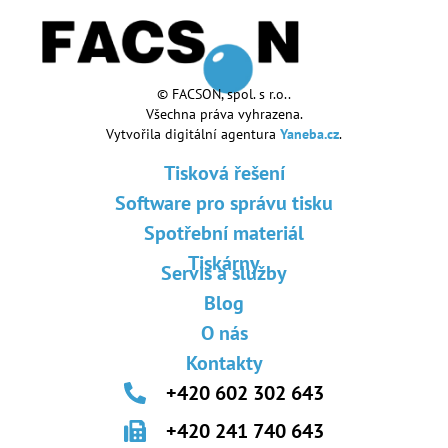
© FACSON, spol. s r.o..
Všechna práva vyhrazena.
Vytvořila digitální agentura
Yaneba.cz
.
Tisková řešení
Software pro správu tisku
Spotřební materiál
Tiskárny
Servis a služby
Blog
O nás
Kontakty
+420 602 302 643
+420 241 740 643