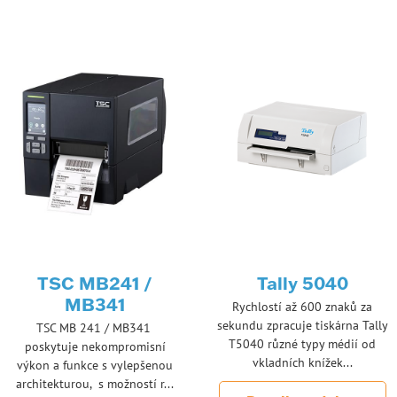
TSC MB241 /
Tally 5040
MB341
Rychlostí až 600 znaků za
sekundu zpracuje tiskárna Tally
TSC MB 241 / MB341
T5040 různé typy médií od
poskytuje nekompromisní
vkladních knížek...
výkon a funkce s vylepšenou
architekturou, s možností r...