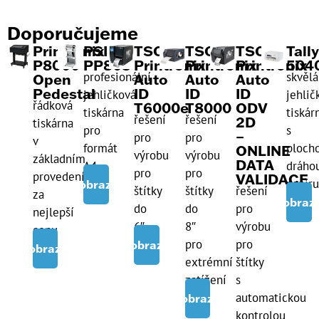
Doporučujeme
Printronix
PSI
TSC
TSC
TSC
Tall
P8000
PP803
Printronix
Printronix
Printronix
504
profesionální
skvělá
Open
Auto
Auto
Auto
Pedestal
ID
ID
ID
jehličková
jehlič
řádková
T6000e
T8000
ODV
tiskárna
tiskár
řešení
řešení
2D
tiskárna
pro
s
–
pro
pro
v
formát
ploch
ONLINE
výrobu
výrobu
základním
DATA
A4
dráho
pro
pro
provedení
VALIDACE
papír
Zobrazit
štítky
štítky
řešení
za
Zobrazi
do
do
pro
nejlepší
6″
8″
výrobu
cenu
pro
pro
Zobrazit
Zobrazit
extrémní
štítky
zatížení
s
automatickou
Zobrazit
kontrolou