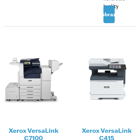
kvality
Zobrazit
Xerox VersaLink
Xerox VersaLink
C7100
C415