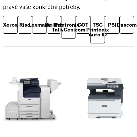
právě vaše konkrétní potřeby.
Xerox
Riso
Lexmark
Welltec
Printronix /
COT
TSC
PSI
Dascom
TallyGenicom
Printonix
Auto ID